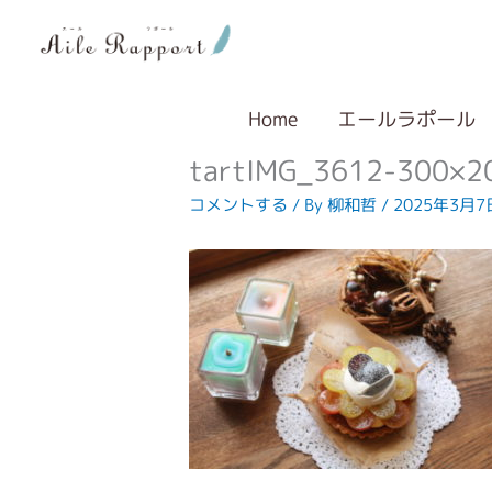
内
容
を
ス
キ
Home
エールラポール
ッ
tartIMG_3612-300×2
プ
コメントする
/ By
柳和哲
/
2025年3月7