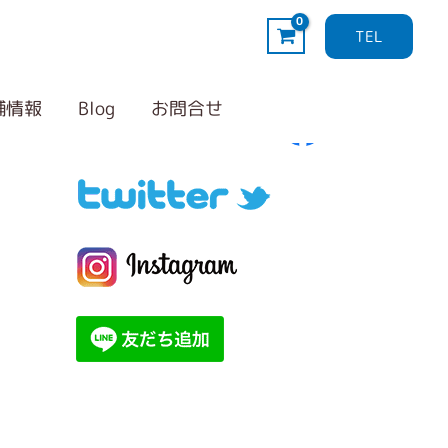
TEL
Follow me！
カ
テ
舗情報
Blog
お問合せ
ゴ
リ
ー