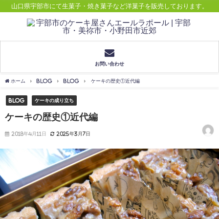
山口県宇部市にて生菓子・焼き菓子など洋菓子を販売しております。
お問い合わせ
ホーム
BLOG
Blog
ケーキの歴史①近代編
Blog
ケーキの成り立ち
ケーキの歴史①近代編
2018年4月11日
2025年3月7日