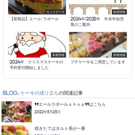
カットケーキ
新着情報
【新製品】エール･ラポール
2024年/2025年 年末年始営
業のご案内
新着情報
新着情報
2024年 クリスマスケーキの
プチケーキをご用意しています
予約受付開始しました
Blog
,
ケーキの成り立ち
の関連記事
”エールラポールｓｈｏｐ”はこちら
2022年3月23日
焼きたてはタルト系が一番