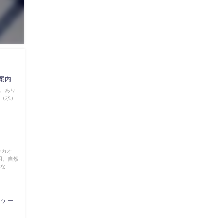
ご案内
き、あり
日（水）
カカオ
用。自然
...
てケー