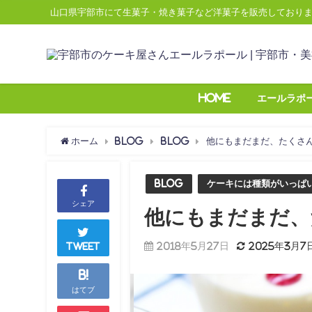
山口県宇部市にて生菓子・焼き菓子など洋菓子を販売しており
Home
エールラポ
ホーム
BLOG
Blog
他にもまだまだ、たくさ
Blog
ケーキには種類がいっぱ
シェア
他にもまだまだ、
2018年5月27日
2025年3月7
Tweet
B!
はてブ