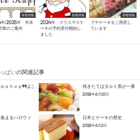
新着情報
新着情報
新着情報
4年/2025年 年末
2024年 クリスマスケ
プチケーキをご用意し
営業のご案内
ーキの予約受付開始し
ています
ました
っぱい
の関連記事
ールｓｈｏｐ”はこ
焼きたてはタルト系が一番
2018年6月10日
ん集まるハロウィ
日本とケーキの歴史
も
2018年6月2日