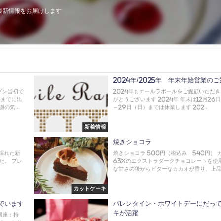
最新情報をお届けします
2024年/2025年 年末年始営業の
プン当初で
2024年もエールラポールをご愛顧いただ
ままでに出
がとうございます 2024年 年末は12月26
の気...
～29日（日）までは休業します 202...
新着情報
焼きショコラ
で採れた新
焼きショコラ 500円（税込み 540円） 
た。 プレ
63%のエクストラダークチョコレートを使
な甘さの後からビターなカカオが香り、上品な
カットケーキ
でいます
バレンタイン・ホワイトデーにだっ
キが活躍
国連：持