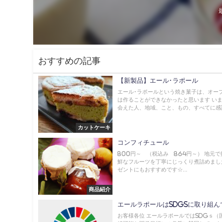
おすすめの記事
【新製品】エール･ラポール
エール･ラポールという焼き菓子は、オー
は作ることができなかったと思います い
会えた人、地域、こと、もの、すべてに感謝
カットケーキ
コンフィチュール
800円～ （税込み 864円～） 地元
鮮なフルーツを丁寧にじっくり煮詰めまし
ゼントにもおすすめです☆...
商品紹介
エールラポールはSDGsに取り組ん
お客様各位 エールラポールではSDGｓ（