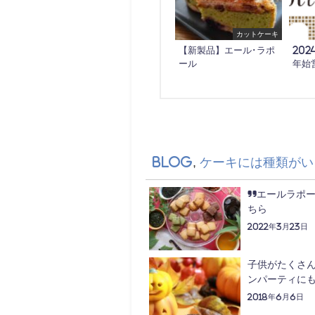
カットケーキ
【新製品】エール･ラポ
202
ール
年始
Blog
,
ケーキには種類がい
”エールラポ
ちら
2022年3月23日
子供がたくさ
ンパーティに
2018年6月6日