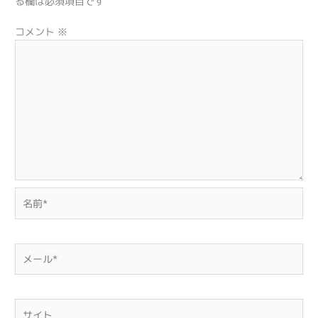
る欄は必須項目です
コメント
※
名
前
*
メ
ー
ル
*
サ