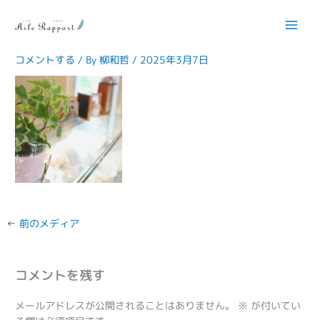
内
容
IMG_6177-150×150
を
ス
コメントする
/ By
柳和哲
/
2025年3月7日
キ
ッ
プ
←
前のメディア
コメントを残す
メールアドレスが公開されることはありません。
※
が付いてい