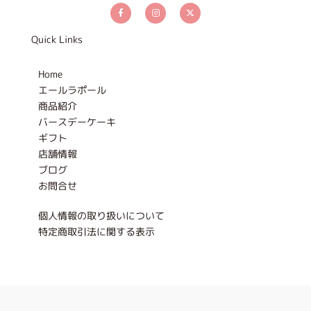
a
n
-
c
s
t
e
t
w
b
a
i
Quick Links
o
g
t
o
r
t
k
a
e
-
m
r
Home
f
エールラポール
商品紹介
バースデーケーキ
ギフト
店舗情報
ブログ
お問合せ
個人情報の取り扱いについて
特定商取引法に関する表示