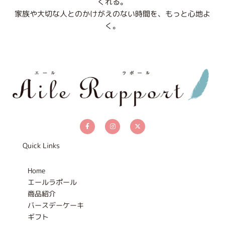
くれる。
家族や大切な人とのかけがえのない時間を、もっと心地よ
く。
F
I
X
a
n
-
c
s
t
e
t
w
b
a
i
Quick Links
o
g
t
o
r
t
k
a
e
-
m
r
Home
f
エールラポール
商品紹介
バースデーケーキ
ギフト