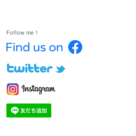
Follow me！
カ
テ
ゴ
リ
ー