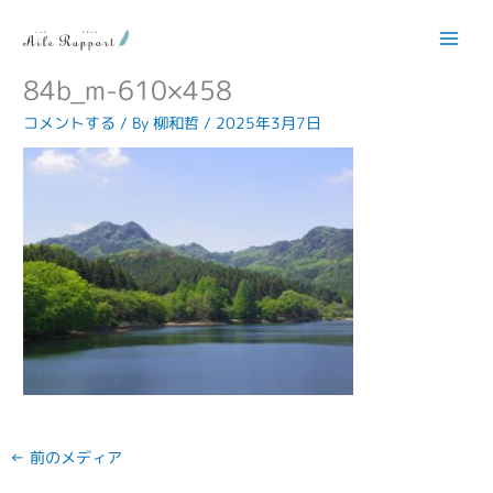
内
容
f2bc4effd7f0233b84221b78fb74c
を
ス
84b_m-610×458
キ
コメントする
/ By
柳和哲
/
2025年3月7日
ッ
プ
←
前のメディア