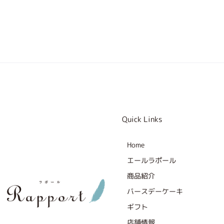
Quick Links
Home
エールラポール
商品紹介
バースデーケーキ
ギフト
F
I
X
店舗情報
a
n
-