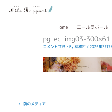
内
容
を
ス
キ
Home
エールラポール
ッ
pg_ec_img03-300×61
プ
コメントする
/ By
柳和哲
/
2025年3月7
←
前のメディア