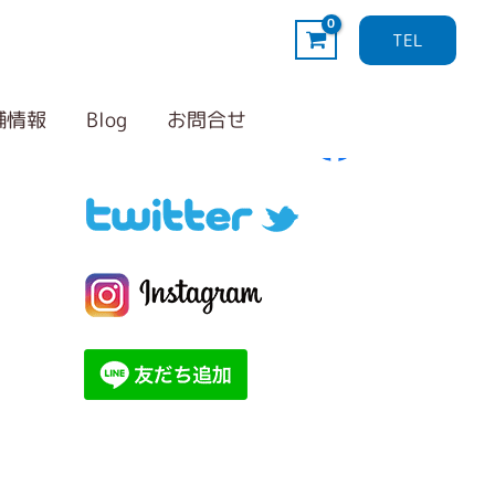
TEL
Follow me！
カ
テ
舗情報
Blog
お問合せ
ゴ
リ
ー