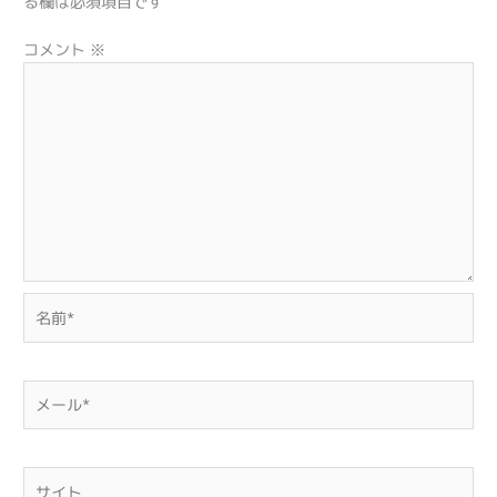
る欄は必須項目です
コメント
※
名
前
*
メ
ー
ル
*
サ