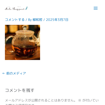
内
容
koucha-150×150
を
ス
コメントする
/ By
柳和哲
/
2025年3月7日
キ
ッ
プ
←
前のメディア
コメントを残す
メールアドレスが公開されることはありません。
※
が付いてい