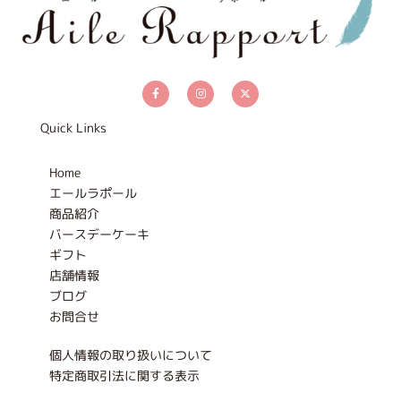
F
I
X
a
n
-
c
s
t
e
t
w
b
a
i
Quick Links
o
g
t
o
r
t
k
a
e
-
m
r
Home
f
エールラポール
商品紹介
バースデーケーキ
ギフト
店舗情報
ブログ
お問合せ
個人情報の取り扱いについて
特定商取引法に関する表示