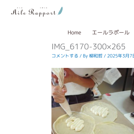
内
容
を
ス
キ
Home
エールラポール
ッ
IMG_6170-300×265
プ
コメントする
/ By
柳和哲
/
2025年3月7