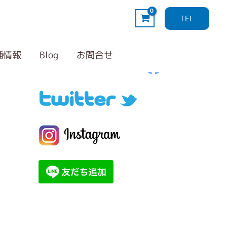
TEL
Follow me！
カ
テ
舗情報
Blog
お問合せ
ゴ
リ
ー