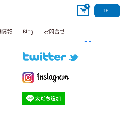
TEL
Follow me！
カ
テ
舗情報
Blog
お問合せ
ゴ
リ
ー