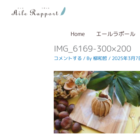
内
容
を
ス
キ
Home
エールラポール
ッ
IMG_6169-300×200
プ
コメントする
/ By
柳和哲
/
2025年3月7