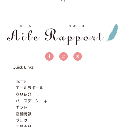
F
I
X
a
n
-
c
s
t
e
t
w
b
a
i
Quick Links
o
g
t
o
r
t
k
a
e
-
m
r
Home
f
エールラポール
商品紹介
バースデーケーキ
ギフト
店舗情報
ブログ
お問合せ