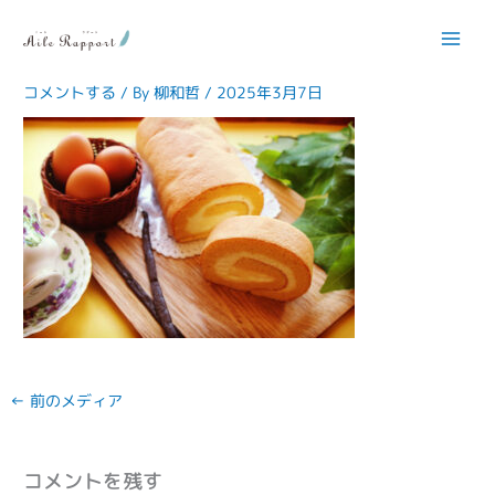
内
容
IMG_3844-768×512
を
ス
コメントする
/ By
柳和哲
/
2025年3月7日
キ
ッ
プ
←
前のメディア
コメントを残す