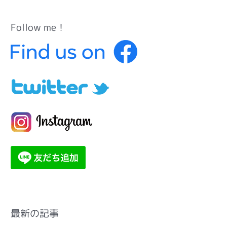
Follow me！
カ
テ
ゴ
リ
ー
最新の記事