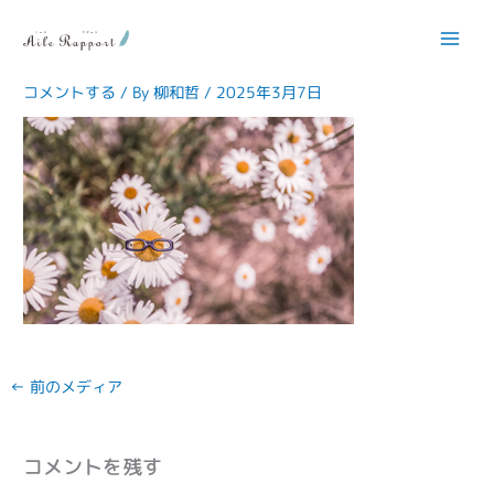
内
容
hm_ec_ecs03-300×188
を
ス
コメントする
/ By
柳和哲
/
2025年3月7日
キ
ッ
プ
←
前のメディア
コメントを残す