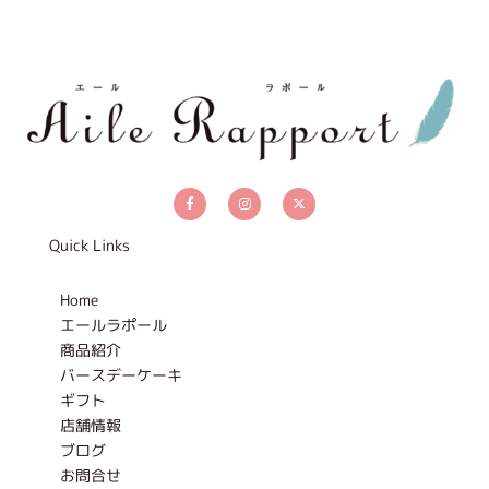
F
I
X
a
n
-
c
s
t
e
t
w
b
a
i
Quick Links
o
g
t
o
r
t
k
a
e
-
m
r
Home
f
エールラポール
商品紹介
バースデーケーキ
ギフト
店舗情報
ブログ
お問合せ