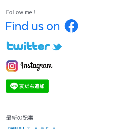
Follow me！
カ
テ
ゴ
リ
ー
最新の記事
【新製品】エール･ラポール