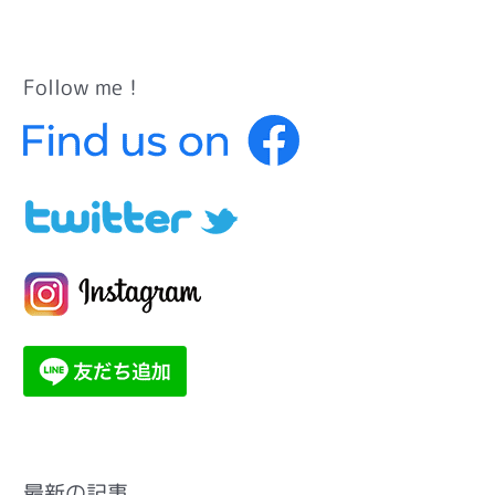
Follow me！
カ
テ
ゴ
リ
ー
最新の記事