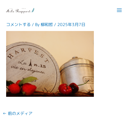
内
容
hm_ec_ec10-300×225
を
ス
コメントする
/ By
柳和哲
/
2025年3月7日
キ
ッ
プ
←
前のメディア