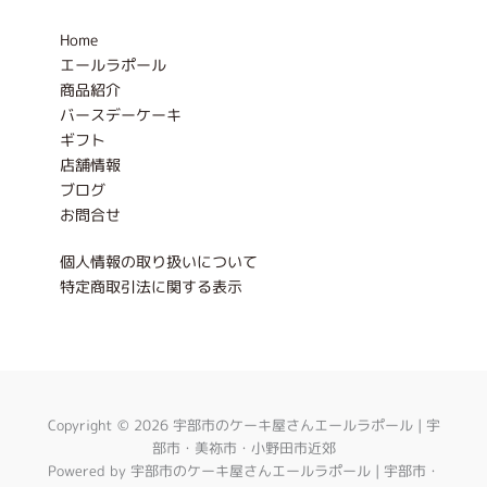
o
r
t
k
a
e
-
m
r
Home
f
エールラポール
商品紹介
バースデーケーキ
ギフト
店舗情報
ブログ
お問合せ
個人情報の取り扱いについて
特定商取引法に関する表示
Copyright © 2026 宇部市のケーキ屋さんエールラポール | 宇
部市・美祢市・小野田市近郊
Powered by 宇部市のケーキ屋さんエールラポール | 宇部市・