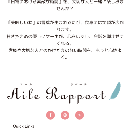
『日常における素敵な時間』を、大切な人と一緒に楽しみま
せんか？
『美味しいね』の言葉が生まれるたび、食卓には笑顔が広が
ります。
甘さ控えめの優しいケーキが、心をほぐし、会話を弾ませて
くれる。
家族や大切な人とのかけがえのない時間を、もっと心地よ
く。
F
I
X
a
n
-
c
s
t
e
t
w
b
a
i
Quick Links
o
g
t