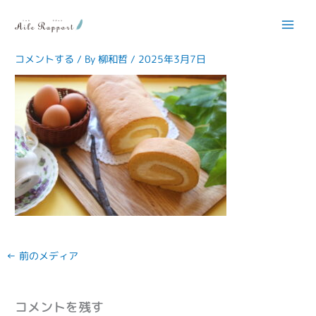
内
容
rollcakeIMG_3844-610×407
を
ス
コメントする
/ By
柳和哲
/
2025年3月7日
キ
ッ
プ
←
前のメディア
コメントを残す