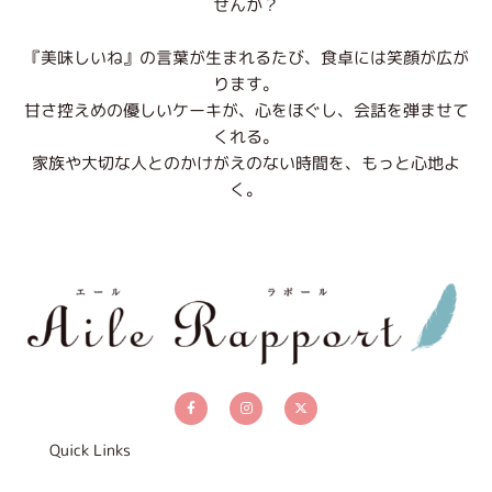
せんか？
『美味しいね』の言葉が生まれるたび、食卓には笑顔が広が
ります。
甘さ控えめの優しいケーキが、心をほぐし、会話を弾ませて
くれる。
家族や大切な人とのかけがえのない時間を、もっと心地よ
く。
F
I
X
a
n
-
c
s
t
e
t
w
b
a
i
Quick Links
o
g
t
o
r
t
k
a
e
-
m
r