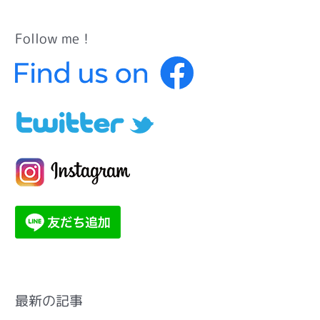
Follow me！
カ
テ
ゴ
リ
ー
最新の記事