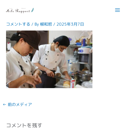
内
容
IMG_3837
を
ス
コメントする
/ By
柳和哲
/
2025年3月7日
キ
ッ
プ
←
前のメディア
コメントを残す