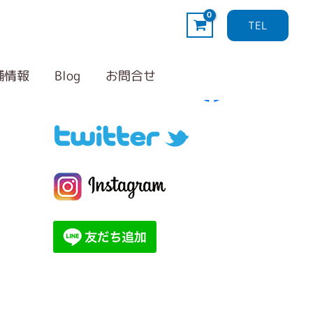
TEL
Follow me！
カ
テ
舗情報
Blog
お問合せ
ゴ
リ
ー