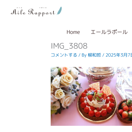
内
容
を
ス
キ
Home
エールラポール
ッ
IMG_3808
プ
コメントする
/ By
柳和哲
/
2025年3月7