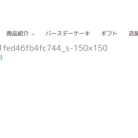
商品紹介
バースデーケーキ
ギフト
店
1fed46fb4fc744_s-150×150
日