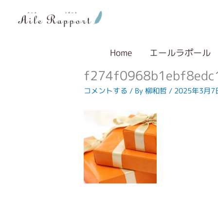
内
容
を
ス
キ
Home
エールラポール
ッ
f274f0968b1ebf8edc
プ
コメントする
/ By
柳和哲
/
2025年3月7