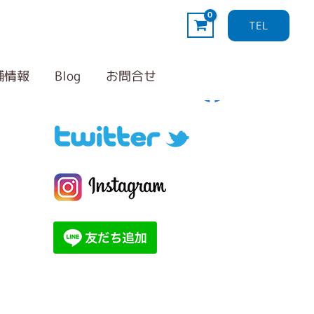
TEL
Follow me！
カ
テ
舗情報
Blog
お問合せ
ゴ
リ
ー