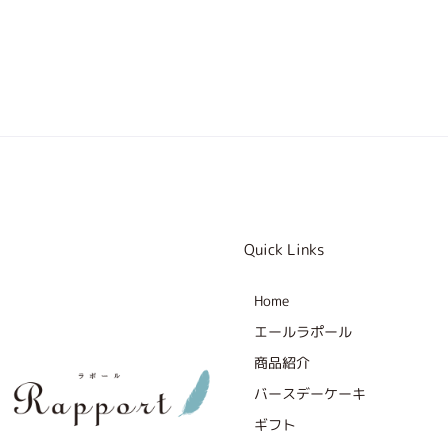
Quick Links
Home
エールラポール
商品紹介
バースデーケーキ
ギフト
F
I
X