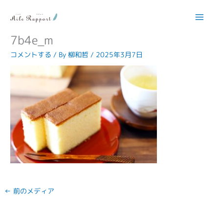
内
容
dd1d54b97c138a90db23da02dce2
を
ス
7b4e_m
キ
コメントする
/ By
柳和哲
/
2025年3月7日
ッ
プ
←
前のメディア