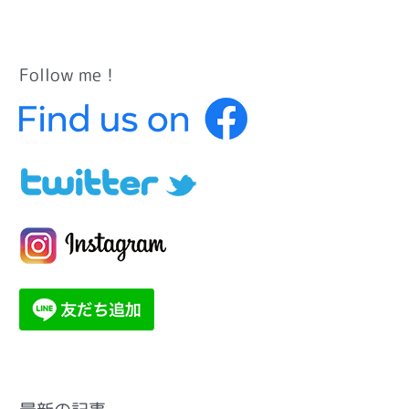
Follow me！
カ
テ
ゴ
リ
ー