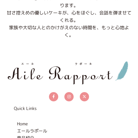
ります。
甘さ控えめの優しいケーキが、心をほぐし、会話を弾ませて
くれる。
家族や大切な人とのかけがえのない時間を、もっと心地よ
く。
F
I
X
a
n
-
c
s
t
e
t
w
b
a
i
Quick Links
o
g
t
o
r
t
k
a
e
-
m
r
Home
f
エールラポール
商品紹介