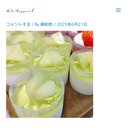
内
容
gallery_04
を
ス
コメントする
/ By
柳和哲
/
2025年6月21日
キ
ッ
プ