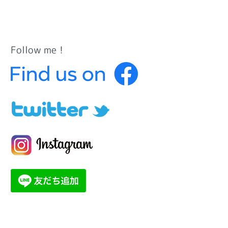
Follow me！
カ
テ
ゴ
リ
ー