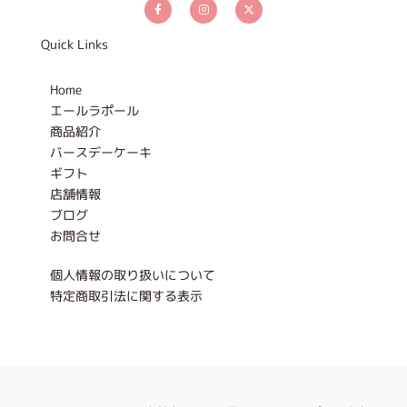
a
n
-
c
s
t
e
t
w
b
a
i
Quick Links
o
g
t
o
r
t
k
a
e
-
m
r
Home
f
エールラポール
商品紹介
バースデーケーキ
ギフト
店舗情報
ブログ
お問合せ
個人情報の取り扱いについて
特定商取引法に関する表示