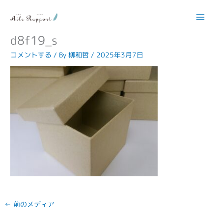
内
容
62d190dbb648b45e337fb81a976
を
ス
d8f19_s
キ
コメントする
/ By
柳和哲
/
2025年3月7日
ッ
プ
←
前のメディア