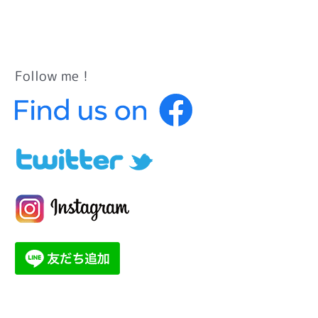
Follow me！
カ
テ
ゴ
リ
ー