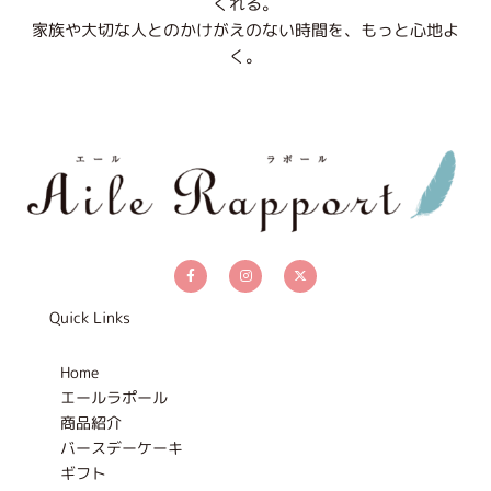
くれる。
家族や大切な人とのかけがえのない時間を、もっと心地よ
く。
F
I
X
a
n
-
c
s
t
e
t
w
b
a
i
Quick Links
o
g
t
o
r
t
k
a
e
-
m
r
Home
f
エールラポール
商品紹介
バースデーケーキ
ギフト