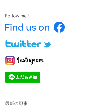
Follow me！
カ
テ
ゴ
リ
ー
最新の記事