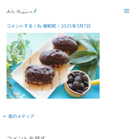
内
容
13937
を
ス
コメントする
/ By
柳和哲
/
2025年3月7日
キ
ッ
プ
←
前のメディア
コメントを残す