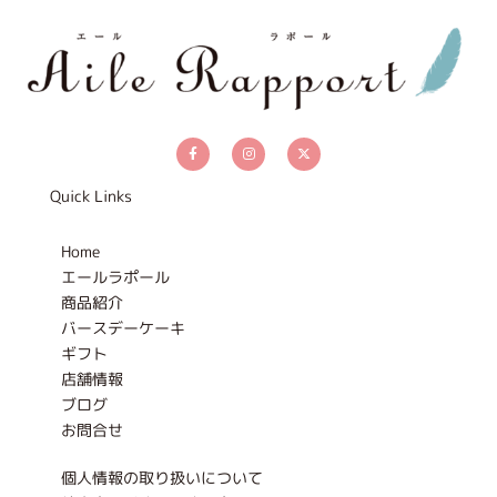
F
I
X
a
n
-
c
s
t
e
t
w
b
a
i
Quick Links
o
g
t
o
r
t
k
a
e
-
m
r
Home
f
エールラポール
商品紹介
バースデーケーキ
ギフト
店舗情報
ブログ
お問合せ
個人情報の取り扱いについて