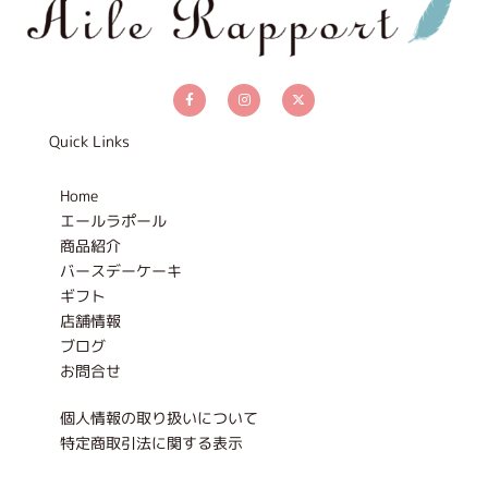
F
I
X
a
n
-
c
s
t
e
t
w
b
a
i
Quick Links
o
g
t
o
r
t
k
a
e
-
m
r
Home
f
エールラポール
商品紹介
バースデーケーキ
ギフト
店舗情報
ブログ
お問合せ
個人情報の取り扱いについて
特定商取引法に関する表示