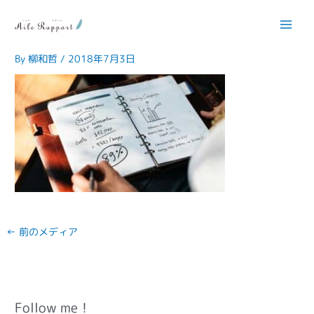
内
容
No05_jissenjyutu
を
ス
By
柳和哲
/
2018年7月3日
キ
ッ
プ
←
前のメディア
Follow me！
カ