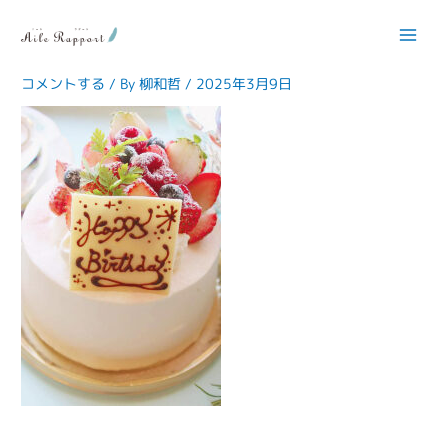
内
容
item_バースデー
を
ス
コメントする
/ By
柳和哲
/
2025年3月9日
キ
ッ
プ