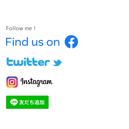
Follow me！
カ
テ
ゴ
リ
ー