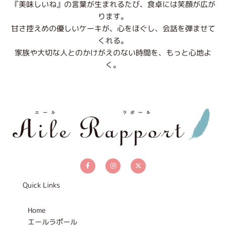
『美味しいね』の言葉が生まれるたび、食卓には笑顔が広が
ります。
甘さ控えめの優しいケーキが、心をほぐし、会話を弾ませて
くれる。
家族や大切な人とのかけがえのない時間を、もっと心地よ
く。
F
I
X
a
n
-
c
s
t
e
t
w
b
a
i
Quick Links
o
g
t
o
r
t
k
a
e
-
m
r
Home
f
エールラポール