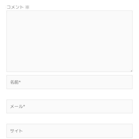
コメント
※
名
前
*
メ
ー
ル
*
サ
イ