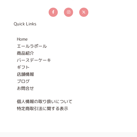
F
I
X
a
n
-
c
s
t
e
t
w
b
a
i
Quick Links
o
g
t
o
r
t
k
a
e
-
m
r
Home
f
エールラポール
商品紹介
バースデーケーキ
ギフト
店舗情報
ブログ
お問合せ
個人情報の取り扱いについて
特定商取引法に関する表示