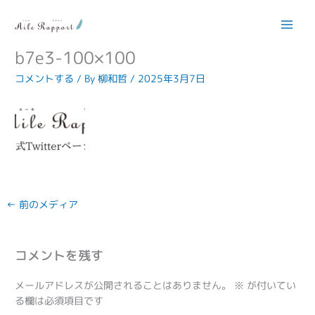
内
容
b8e6f849c09833ad0300085bf79b
を
ス
b7e3-100×100
キ
コメントする
/ By
柳和哲
/
2025年3月7日
ッ
プ
←
前のメディア
コメントを残す
メールアドレスが公開されることはありません。
※
が付いてい
る欄は必須項目です