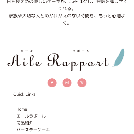
甘さ控えめの優しいケーキが、心をほぐし、会話を弾ませて
くれる。
家族や大切な人とのかけがえのない時間を、もっと心地よ
く。
F
I
X
a
n
-
c
s
t
e
t
w
b
a
i
Quick Links
o
g
t
o
r
t
k
a
e
-
m
r
Home
f
エールラポール
商品紹介
バースデーケーキ