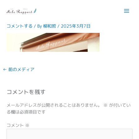
内
容
pg_ec_img01
を
ス
コメントする
/ By
柳和哲
/
2025年3月7日
キ
ッ
プ
←
前のメディア
コメントを残す
メールアドレスが公開されることはありません。
※
が付いてい
る欄は必須項目です
コメント
※