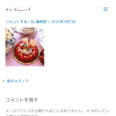
内
容
IMG_3808-150×150
を
ス
コメントする
/ By
柳和哲
/
2025年3月7日
キ
ッ
プ
←
前のメディア
コメントを残す
メールアドレスが公開されることはありません。
※
が付いてい