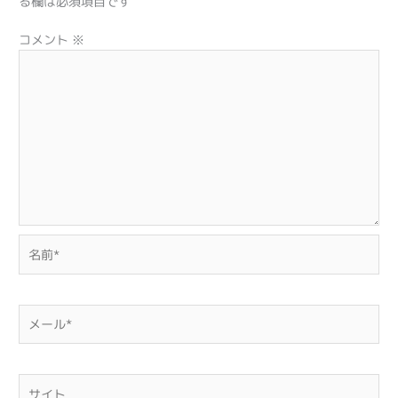
る欄は必須項目です
コメント
※
名
前
*
メ
ー
ル
*
サ