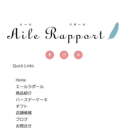
F
I
X
a
n
-
c
s
t
e
t
w
b
a
i
Quick Links
o
g
t
o
r
t
k
a
e
-
m
r
Home
f
エールラポール
商品紹介
バースデーケーキ
ギフト
店舗情報
ブログ
お問合せ