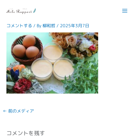
内
容
13951-610×406
を
ス
コメントする
/ By
柳和哲
/
2025年3月7日
キ
ッ
プ
←
前のメディア
コメントを残す