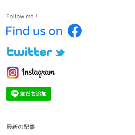
Follow me！
カ
テ
ゴ
リ
ー
最新の記事