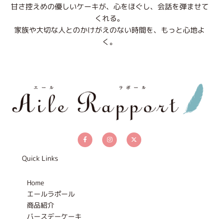
甘さ控えめの優しいケーキが、心をほぐし、会話を弾ませて
くれる。
家族や大切な人とのかけがえのない時間を、もっと心地よ
く。
F
I
X
a
n
-
c
s
t
e
t
w
b
a
i
Quick Links
o
g
t
o
r
t
k
a
e
-
m
r
Home
f
エールラポール
商品紹介
バースデーケーキ