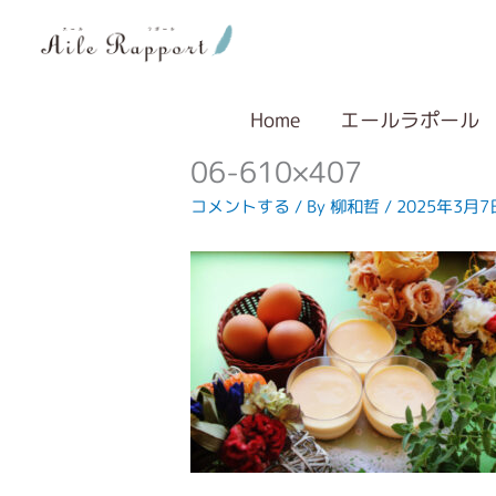
内
容
を
ス
キ
Home
エールラポール
ッ
06-610×407
プ
コメントする
/ By
柳和哲
/
2025年3月7