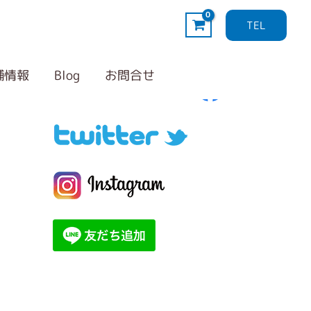
TEL
Follow me！
カ
テ
舗情報
Blog
お問合せ
ゴ
リ
ー